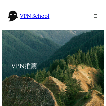
Skip
to
VPN School
content
VPN推薦