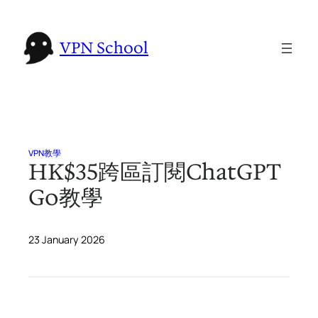
Skip
to
VPN School
content
VPN教學
HK$35跨區訂閱ChatGPT
Go教學
23 January 2026