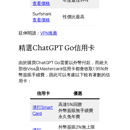
年度最佳VPN
查看價格
Surfshark
性價比最高
查看價格
廷伸閱讀：
VPN推薦
精選ChatGPT Go信用卡
由於購買ChatGPT Go需要以外幣付款，而絕大
部份Visa及Mastercard信用卡都會收取1.95%外
幣簽賬手續費，因此可以考慮以下較有著數的信
用卡：
信用卡
優惠
高達5%回贈
渣打Smart
外幣簽賬無手續費
Card
永久免年費
外幣簽賬2%無上限
渣打