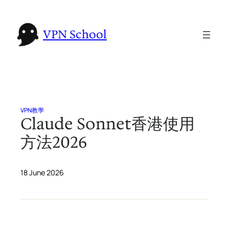
Skip
to
VPN School
content
VPN教學
Claude Sonnet香港使用
方法2026
18 June 2026