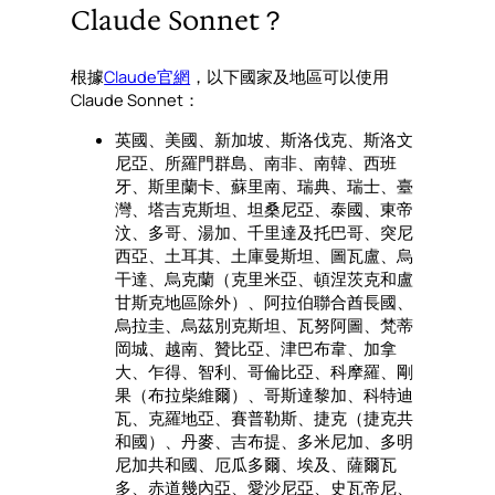
Claude Sonnet？
根據
Claude官網
，以下國家及地區可以使用
Claude Sonnet：
英國、美國、新加坡、斯洛伐克、斯洛文
尼亞、所羅門群島、南非、南韓、西班
牙、斯里蘭卡、蘇里南、瑞典、瑞士、臺
灣、塔吉克斯坦、坦桑尼亞、泰國、東帝
汶、多哥、湯加、千里達及托巴哥、突尼
西亞、土耳其、土庫曼斯坦、圖瓦盧、烏
干達、烏克蘭（克里米亞、頓涅茨克和盧
甘斯克地區除外）、阿拉伯聯合酋長國、
烏拉圭、烏茲別克斯坦、瓦努阿圖、梵蒂
岡城、越南、贊比亞、津巴布韋、加拿
大、乍得、智利、哥倫比亞、科摩羅、剛
果（布拉柴維爾）、哥斯達黎加、科特迪
瓦、克羅地亞、賽普勒斯、捷克（捷克共
和國）、丹麥、吉布提、多米尼加、多明
尼加共和國、厄瓜多爾、埃及、薩爾瓦
多、赤道幾內亞、愛沙尼亞、史瓦帝尼、