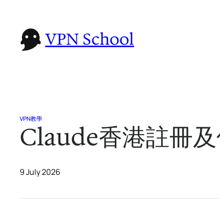
Skip
to
VPN School
content
VPN教學
Claude香港註冊
9 July 2026