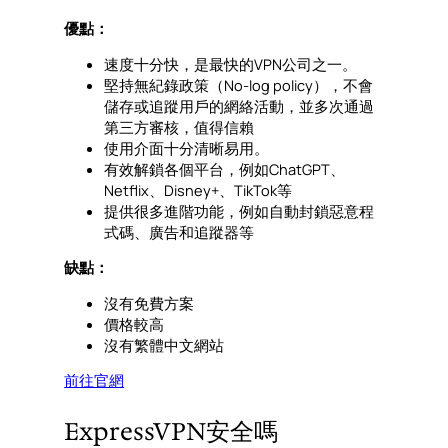
優點：
速度十分快，是最快的VPN公司之一。
堅持無紀錄政策（No-log policy），不會
儲存或追蹤用戶的網絡活動，並多次通過
第三方審核，值得信賴
使用介面十分清晰易用。
有效解鎖各個平台，例如ChatGPT、
Netflix、Disney+、TikTok等
提供很多進階功能，例如自動封鎖惡意程
式碼、廣告和追蹤器等
缺點：
沒有免費方案
價格較高
沒有繁體中文網站
前往官網
ExpressVPN安全嗎