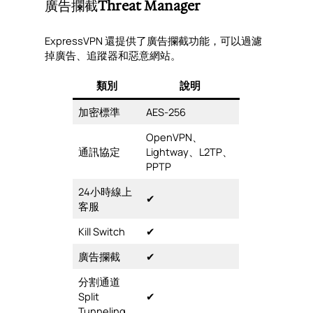
廣告攔截
Threat Manager
ExpressVPN 還提供了廣告攔截功能，可以過濾
掉廣告、追蹤器和惡意網站。
類別
說明
加密標準
AES-256
OpenVPN、
通訊協定
Lightway、L2TP、
PPTP
24小時線上
✔︎
客服
Kill Switch
✔︎
廣告攔截
✔︎
分割通道
Split
✔︎
Tunneling