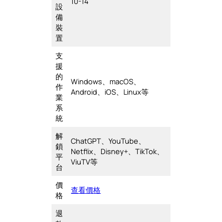
10-14
設
備
裝
置
支
援
的
Windows、macOS、
作
Android、iOS、Linux等
業
系
統
解
ChatGPT、YouTube、
鎖
Netflix、Disney+、TikTok、
平
ViuTV等
台
價
查看價格
格
退