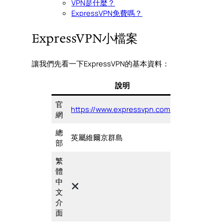
VPN是什麼？
ExpressVPN免費嗎？
ExpressVPN小檔案
讓我們先看一下ExpressVPN的基本資料：
說明
官
https://www.expressvpn.com/
網
總
英屬維爾京群島
部
繁
體
中
文
介
面