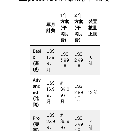
1 年
2 年
方案
方案
裝置
單月
(平
(平
數量
計費
均月
均月
上限
費)
費)
Basi
US$
US$
US$
c
15.9
10
3.99
2.49
(基
9 /
部
/ 月
/ 月
礎)
月
Adv
US$
約
anc
US$
16.9
$4.9
ed
2.99
12 部
9 /
9 /
(進
/ 月
月
月
階)
US$
約
Pro
US$
22.9
$6.9
14
(專
5.49
9 /
9 /
部
業)
/ 月