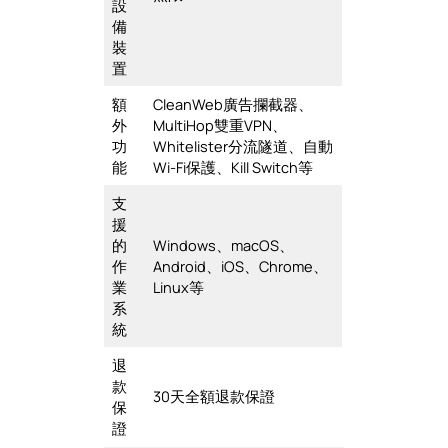
設
備
裝
置
額
CleanWeb廣告攔截器、
外
MultiHop雙重VPN、
功
Whitelister分流隧道、自動
能
Wi-Fi保護、Kill Switch等
支
援
的
Windows、macOS、
作
Android、iOS、Chrome、
業
Linux等
系
統
退
款
30天全額退款保證
保
證