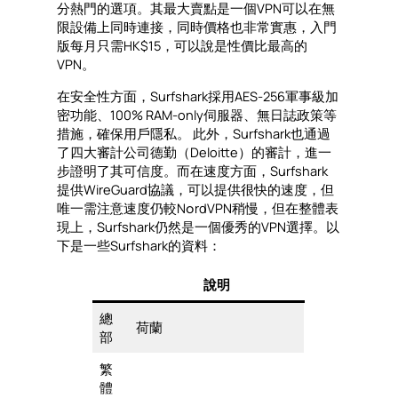
分熱門的選項。其最大賣點是一個VPN可以在無
限設備上同時連接，同時價格也非常實惠，入門
版每月只需HK$15，可以說是性價比最高的
VPN。
在安全性方面，Surfshark採用AES-256軍事級加
密功能、100% RAM-only伺服器、無日誌政策等
措施，確保用戶隱私。 此外，Surfshark也通過
了四大審計公司德勤（Deloitte）的審計，進一
步證明了其可信度。而在速度方面，Surfshark
提供WireGuard協議，可以提供很快的速度，但
唯一需注意速度仍較N၀rdVPN稍慢，但在整體表
現上，Surfshark仍然是一個優秀的VPN選擇。以
下是一些Surfshark的資料：
說明
總
荷蘭
部
繁
體