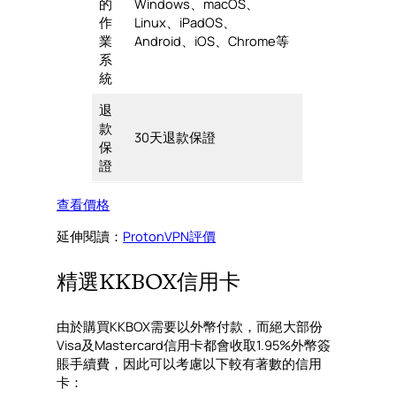
的
Windows、macOS、
作
Linux、iPadOS、
業
Android、iOS、Chrome等
系
統
退
款
30天退款保證
保
證
查看價格
延伸閱讀：
ProtonVPN評價
精選KKBOX信用卡
由於購買KKBOX需要以外幣付款，而絕大部份
Visa及Mastercard信用卡都會收取1.95%外幣簽
賬手續費，因此可以考慮以下較有著數的信用
卡：