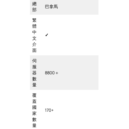
總
巴拿馬
部
繁
體
中
✓
文
介
面
伺
服
器
8800＋
數
量
覆
蓋
國
170+
家
數
量