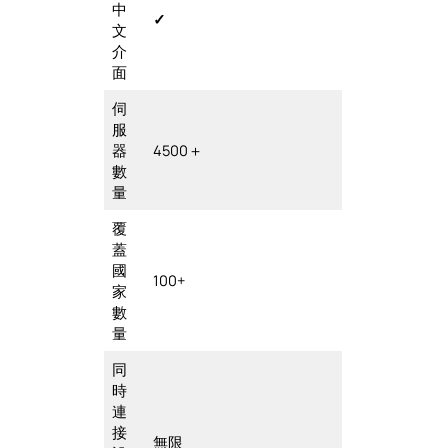
中
✓
文
介
面
伺
服
器
4500＋
數
量
覆
蓋
國
100+
家
數
量
同
時
連
接
無限