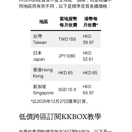
同地區而有所不同，以下是標準音質各國價格：
當地貨幣
港幣每
地區
每月收費
月收費*
台灣
HKD
TWD 159
Taiwan
39.97
日本
HKD
JPY 1080
Japan
53.61
香港Hong
HKD 65
HKD 65
Kong
新加坡
HKD
SGD 10.9
Singapore
65.97
*以2025年12月27日匯率計算。
低價跨區訂閱KKBOX教學
如果你希望較便宜的方法訂閱KKBOX，以下是一