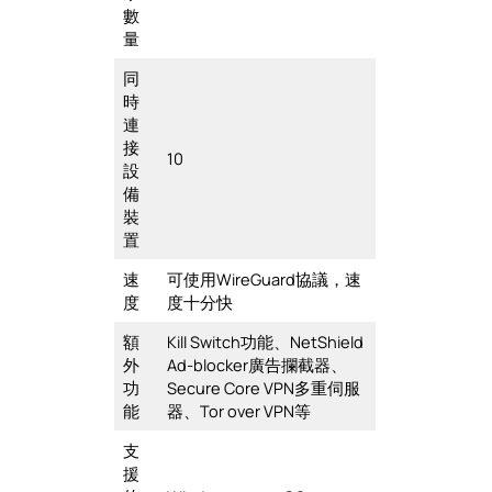
數
量
同
時
連
接
10
設
備
裝
置
速
可使用WireGuard協議，速
度
度十分快
額
Kill Switch功能、NetShield
外
Ad-blocker廣告攔截器、
功
Secure Core VPN多重伺服
能
器、Tor over VPN等
支
援