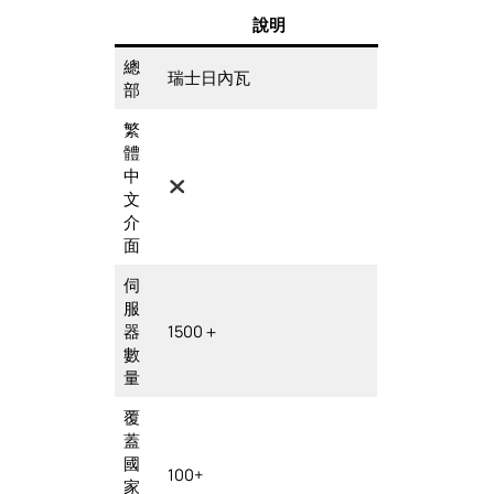
說明
總
瑞士日內瓦
部
繁
體
中
文
介
面
伺
服
器
1500＋
數
量
覆
蓋
國
100+
家