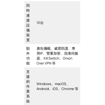
同
時
連
接
10台
設
備
裝
置
額
廣告攔截、威脅防護、專
外
用IP、雙重加密、混淆伺服
功
器、Kill Switch、Onion
能
Over VPN 等
支
援
的
Windows、macOS、
作
Android、iOS、Chrome 等
業
系
統