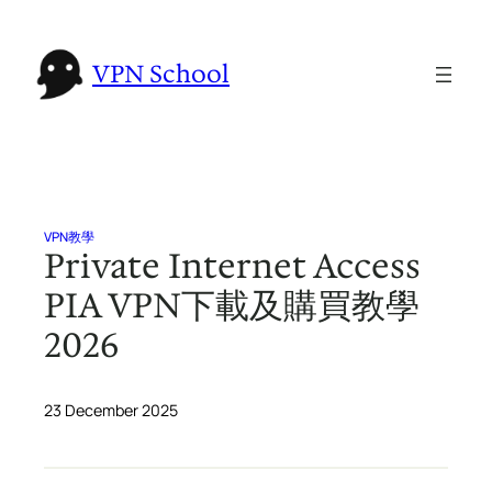
Skip
to
VPN School
content
VPN教學
Private Internet Access
PIA VPN下載及購買教學
2026
23 December 2025