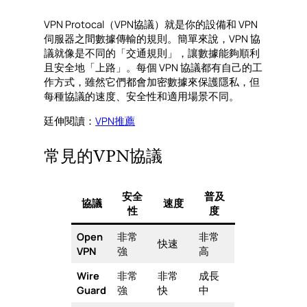
VPN Protocal（VPN協議）就是你的設備和 VPN
伺服器之間數據傳輸的規則。簡單來說，VPN 協
議就像是不同的「交通規則」，讓數據能夠順利
且安全地「上路」。每個 VPN 協議都有自己的工
作方式，雖然它們都會加密數據來保護隱私，但
每種協議的速度、安全性和適用場景不同。
廷伸閱讀：
VPN推薦
常見的VPN協議
安全
普及
協議
速度
性
度
Open
非常
非常
快速
VPN
強
高
Wire
非常
非常
成長
Guard
強
快
中