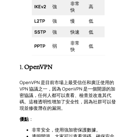
非常
IKEv2
強
高
快
L2TP
強
慢
低
SSTP
強
快速
低
非常
PPTP
弱
低
快
1.
OpenVPN
OpenVPN 是目前市場上最受信任和廣泛使用的
VPN 協議之一，因為 OpenVPN 是一個開源的加
密協議，任何人都可以查看、檢查並改進其代
碼。這種透明性增加了安全性，因為社群可以發
現並修復潛在的漏洞。
優點
：
非常安全，使用強加密保護數據。
透明開源，大家可以查看源碼，確保安全