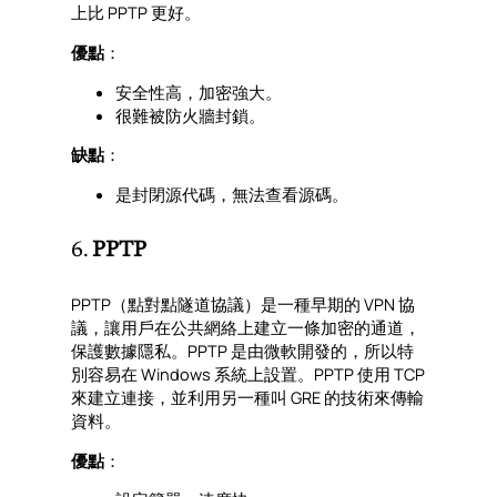
上比 PPTP 更好。
優點
：
安全性高，加密強大。
很難被防火牆封鎖。
缺點
：
是封閉源代碼，無法查看源碼。
6.
PPTP
PPTP（點對點隧道協議）是一種早期的 VPN 協
議，讓用戶在公共網絡上建立一條加密的通道，
保護數據隱私。PPTP 是由微軟開發的，所以特
別容易在 Windows 系統上設置。PPTP 使用 TCP
來建立連接，並利用另一種叫 GRE 的技術來傳輸
資料。
優點
：