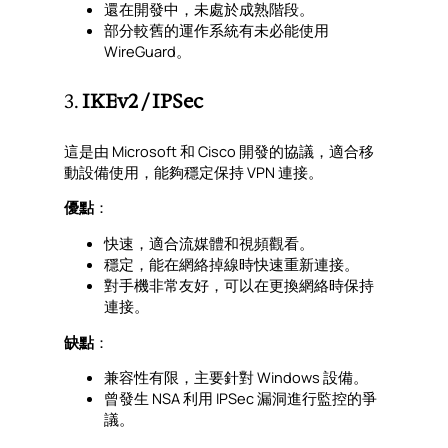
還在開發中，未處於成熟階段。
部分較舊的運作系統有未必能使用
WireGuard。
3.
IKEv2 / IPSec
這是由 Microsoft 和 Cisco 開發的協議，適合移
動設備使用，能夠穩定保持 VPN 連接。
優點
：
快速，適合流媒體和視頻觀看。
穩定，能在網絡掉線時快速重新連接。
對手機非常友好，可以在更換網絡時保持
連接。
缺點
：
兼容性有限，主要針對 Windows 設備。
曾發生 NSA 利用 IPSec 漏洞進行監控的爭
議。