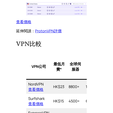
查看價格
延伸閱讀：
ProtonVPN評價
VPN比較
裝
美國
最低月
全球伺
置
VPN公司
伺服
速
費*
服器
數
器
量
NordVPN
10
HK$23
8800+
1900+
5/
查看價格
台
Surfshark
HK$15
4500+
600+
∞
4.
查看價格
ExpressVPN
8