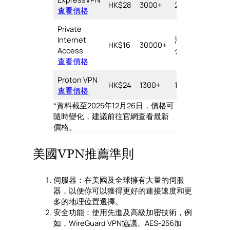
HK$28
3000+
20+
5/
查看價格
台
Private
Internet
沒有
HK$16
30000+
∞
2/
Access
公開
查看價格
Proton VPN
10
HK$24
1300+
1000+
4.
查看價格
台
*資料截至2025年12月26日，價格可
隨時變化，建議前往官網查看最新
價格。
美國VPN推薦準則
伺服器：在美國及全球擁有大量的伺服
器，以便你可以獲得更好的連接速度和更
多的地理位置選擇。
安全功能：使用先進及高級加密技術，例
如，WireGuard VPN協議、AES-256加