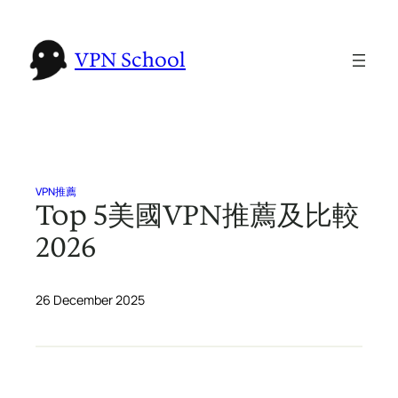
Skip
to
VPN School
content
VPN推薦
Top 5美國VPN推薦及比較
2026
26 December 2025