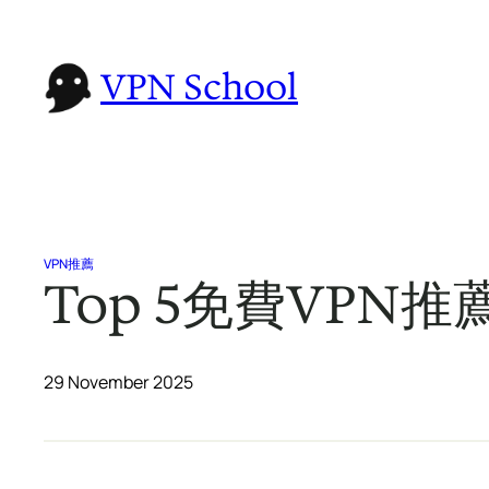
Skip
to
VPN School
content
VPN推薦
Top 5免費VPN
29 November 2025