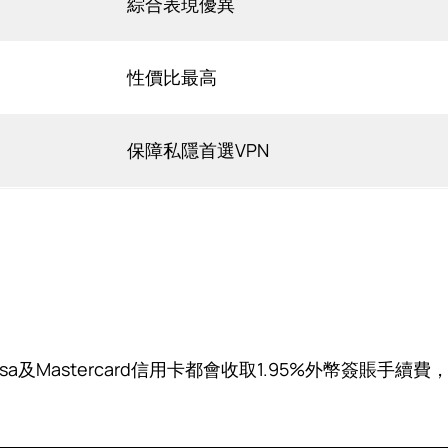
綜合表現優異
性價比最高
保障私隱首選VPN
isa及Mastercard信用卡都會收取1.95%外幣簽賬