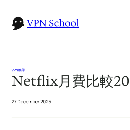
Skip
to
VPN School
content
VPN教學
Netflix月費比
27 December 2025