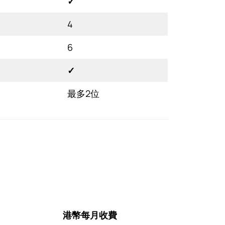
✓
4
6
✓
位
最多2位
港幣每月收費