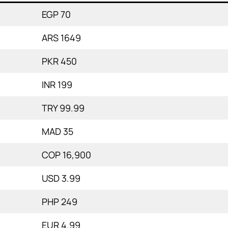
EGP 70
ARS 1649
PKR 450
INR 199
TRY 99.99
MAD 35
COP 16,900
USD 3.99
PHP 249
EUR 4.99