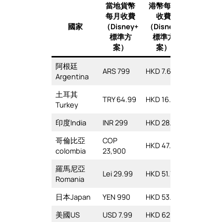
當地貨幣
港幣每月
每月收費
收費
國家
（Disney+
（Disney+
標準方
標準方
案）
案）
阿根廷
ARS 799
HKD 7.66
Argentina
土耳其
TRY 64.99
HKD 16.89
Turkey
印度India
INR 299
HKD 28.2
哥倫比亞
COP
HKD 47.34
colombia
23,900
羅馬尼亞
Lei 29.99
HKD 51.77
Romania
日本Japan
YEN 990
HKD 53.33
美國US
USD 7.99
HKD 62.47