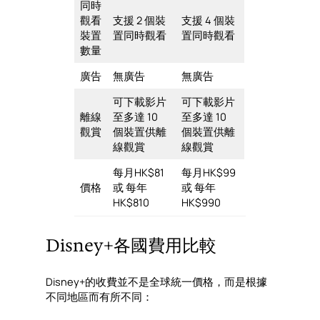
同時
觀看
支援 2 個裝
支援 4 個裝
裝置
置同時觀看
置同時觀看
數量
廣告
無廣告
無廣告
可下載影片
可下載影片
離線
至多達 10
至多達 10
觀賞
個裝置供離
個裝置供離
線觀賞
線觀賞
每月HK$81
每月HK$99
價格
或 每年
或 每年
HK$810
HK$990
Disney+各國費用比較
Disney+的收費並不是全球統一價格，而是根據
不同地區而有所不同：