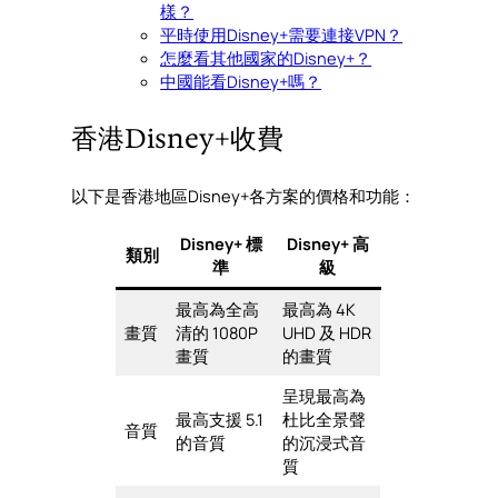
樣？
平時使用Disney+需要連接VPN？
怎麼看其他國家的Disney+？
中國能看Disney+嗎？
香港Disney+收費
以下是香港地區Disney+各方案的價格和功能：
Disney+ 標
Disney+ 高
類別
準
級
最高為全高
最高為 4K
畫質
清的 1080P
UHD 及 HDR
畫質
的畫質
呈現最高為
最高支援 5.1
杜比全景聲
音質
的音質
的沉浸式音
質