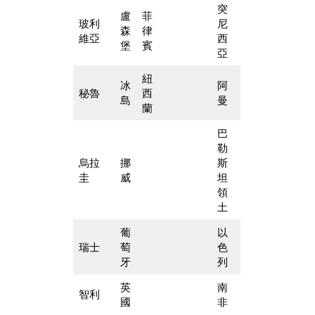
突
盧
菲
玻利
尼
森
律
維亞
西
堡
賓
亞
紐
冰
阿
秘魯
西
島
曼
蘭
巴
勒
烏拉
挪
斯
圭
威
坦
領
土
葡
以
瑞士
萄
色
牙
列
英
南
智利
國
非