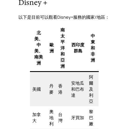
Disney＋
以下是目前可以觀看Disney+服務的國家/地區：
南
北
太
中
美、
平
東
中
歐
西印度
洋
和
美、
洲
群島
和
非
南美
亞
洲
洲
洲
阿
安地瓜
爾
丹
香
美國
和巴布
及
麥
港
達
利
亞
奧
黎
加拿
台
地
牙買加
巴
大
灣
利
嫩