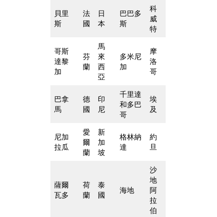
科
貝里
法
日
巴巴多
威
斯
國
本
斯
特
馬
哥斯
摩
芬
來
多米尼
達黎
洛
蘭
西
加
加
哥
亞
千里達
巴拿
德
印
埃
和多巴
馬
國
尼
及
哥
愛
新
尼加
格林納
約
爾
加
拉瓜
達
旦
蘭
坡
沙
地
薩爾
荷
泰
海地
阿
瓦多
蘭
國
拉
伯