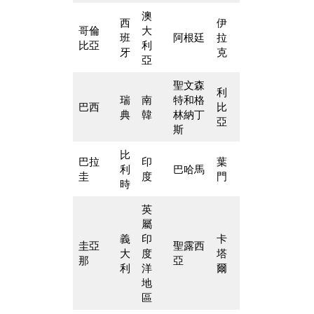
澳
西
伊
哥倫
大
班
阿根廷
拉
比亞
利
牙
克
亞
聖文森
利
瑞
南
特和格
巴西
比
典
韓
林納丁
亞
斯
比
巴拉
印
葉
利
巴哈馬
圭
度
門
時
英
屬
義
印
卡
圭亞
聖露西
大
度
塔
那
亞
利
洋
爾
地
區