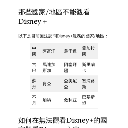
那些國家/地區不能觀看
Disney＋
以下是目前無法訪問Disney+服務的國家/地區：
中
孟加拉
阿富汗
烏干達
國
國
古
馬達加
阿塞拜
斯里蘭
巴
斯加
疆
卡
蘇
亞美尼
塞浦路
肯亞
丹
亞
斯
不
巴基斯
加納
敘利亞
丹
坦
如何在無法觀看Disney+的國