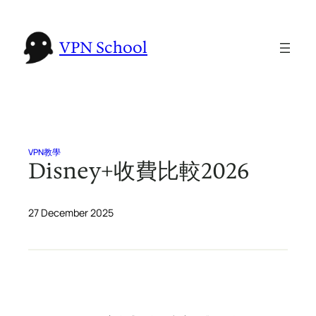
Skip
to
VPN School
content
VPN教學
Disney+收費比較2026
27 December 2025