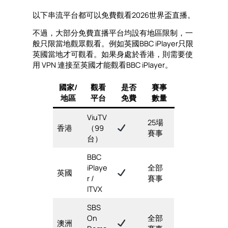
以下串流平台都可以免費觀看2026世界盃直播。
不過，大部分免費直播平台均設有地區限制，一
般只限當地觀眾觀看。例如英國BBC iPlayer只限
英國當地才可觀看。如果身處於香港，則需要使
用 VPN 連接至英國才能觀看BBC iPlayer。
國家/
觀看
是否
賽事
地區
平台
免費
數量
ViuTV
25場
香港
（99
賽事
台）
BBC
iPlaye
全部
英國
r /
賽事
ITVX
SBS
On
全部
澳洲