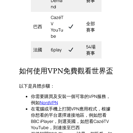
Dema
賽事
nd
CazéT
V
全部
巴西
YouTu
賽事
be
54場
法國
6play
賽事
如何使用VPN免費觀看世界盃
以下是具體步驟：
你需要購買及安裝一個可靠的VPN服務，
例如
NordVPN
在電腦或手機上打開VPN應用程式，根據
你想看的平台選擇連接地區，例如想看
BBC iPlayer，則選英國，如想看CazéTV
YouTube，則連接至巴西