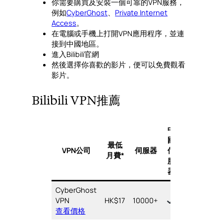
你需要購買及安裝一個可靠的VPN服務，
例如
CyberGhost
、
Private Internet
Access
。
在電腦或手機上打開VPN應用程序，並連
接到中國地區。
進入Bilibili官網
然後選擇你喜歡的影片，便可以免費觀看
影片。
Bilibili VPN推薦
中
裝
國
最低
置
VPN公司
伺服器
伺
月費*
數
服
量
器
CyberGhost
7
VPN
HK$17
10000+
台
查看價格