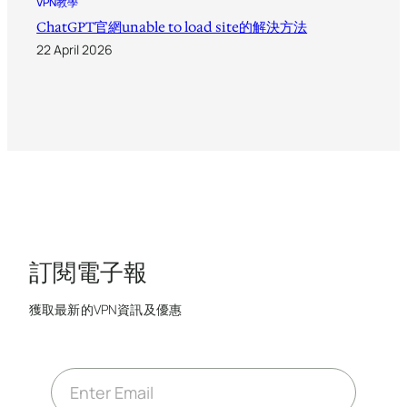
VPN教學
ChatGPT官網unable to load site的解決方法
22 April 2026
訂閱電子報
獲取最新的VPN資訊及優惠
E
m