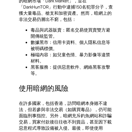
的暗網市場「Dark Market」，並在
「DarkHunTOR」行動中逮捕150名犯罪分子，查
獲大量毒品、槍支和加密資產。然而，暗網上的
非法交易仍層出不窮，包括：
毒品與武器販賣：匿名交易使買賣雙方避
開傳統監管。
數據黑市：信用卡資料、個人隱私信息等
被明碼標價。
極端內容：如兒童色情、暴力影像等違禁
材料。
黑客服務：提供惡意軟件、網絡黑客攻擊
等。
使用暗網的風險
在許多國家，包括香港，訪問暗網本身雖不違
法，但若參與非法交易（如購買毒品），仍可能
面臨刑事指控。另外，暗網充斥釣魚網站和詐騙
交易，買家付款後往往收不到貨品，甚至因下載
惡意程式導致設備被入侵。最後，即使使用