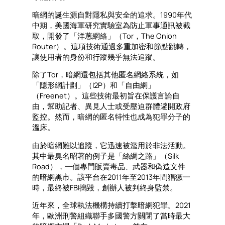
暗網的誕生源自對隱私與安全的追求。1990年代
中期，美國海軍研究實驗室為防止軍事通訊被截
取，開發了「洋蔥網絡」（Tor，The Onion
Router）。這項技術通過多重加密和節點跳轉，
讓使用者的身份和行蹤幾乎無法追蹤。
除了Tor，暗網還包括其他匿名網絡系統，如
「隱形網計劃」（I2P）和「自由網」
（Freenet）。這些技術最初旨在保護言論自
由，幫助記者、異見人士或受壓迫群體避開政府
監控。然而，暗網的匿名特性也成為犯罪分子的
溫床。
由於暗網難以追蹤，它迅速被濫用於非法活動。
其中最臭名昭著的例子是「絲綢之路」（Silk
Road），一個專門販賣毒品、武器和偽造文件
的暗網黑市。該平台在2011年至2013年間猖獗一
時，最終被FBI搗毀，創辦人被判終身監禁。
近年來，全球執法機構持續打擊暗網犯罪。2021
年，歐洲刑警組織聯手多國警方關閉了當時最大