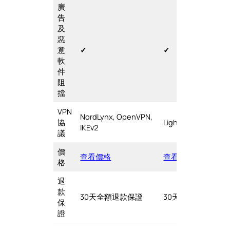
廣
告
及
惡
意
✓
✓
軟
件
阻
擋
VPN
NordLynx, OpenVPN,
協
Lightway, OpenVPN
IKEv2
議
價
查看
價格
查看價格
格
退
款
30天全額退款保證
30天全額退款保證
保
證