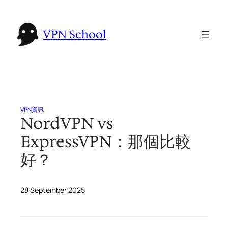
Skip
to
VPN School
content
VPN資訊
NordVPN vs
ExpressVPN：那個比較
好？
28 September 2025