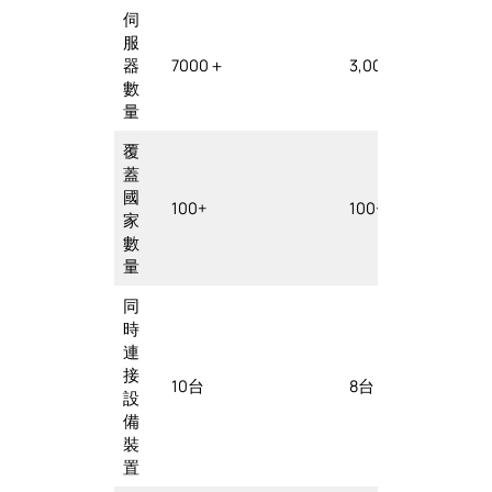
伺
服
器
7000＋
3,000+
數
量
覆
蓋
國
100+
100+
家
數
量
同
時
連
接
10台
8台
設
備
裝
置