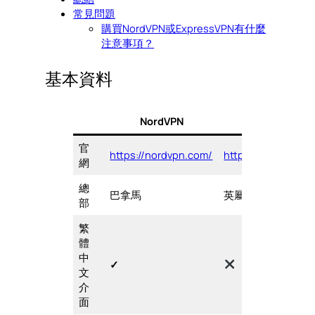
常見問題
購買NordVPN或ExpressVPN有什麼
注意事項？
基本資料
NordVPN
ExpressV
官
https://nordvpn.com/
https://www.expr
網
總
巴拿馬
英屬維爾京群島
部
繁
體
中
✓
文
介
面