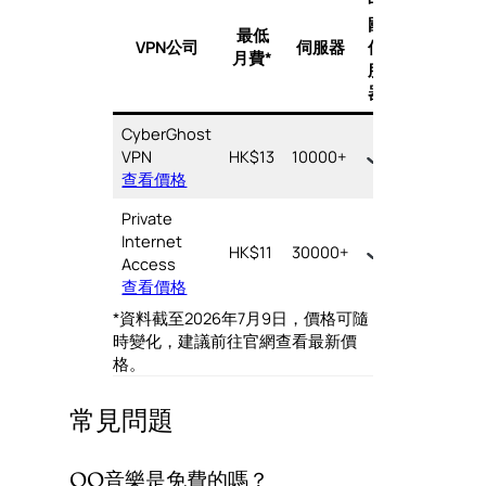
中
裝
國
最低
置
VPN公司
伺服器
伺
月費*
數
服
量
器
CyberGhost
7
VPN
HK$13
10000+
台
查看價格
Private
Internet
HK$11
30000+
∞
Access
查看價格
*資料截至2026年7月9日，價格可隨
時變化，建議前往官網查看最新價
格。
常見問題
QQ音樂是免費的嗎？