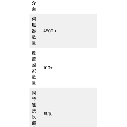
介
面
伺
服
器
4500＋
數
量
覆
蓋
國
100+
家
數
量
同
時
連
接
無限
設
備