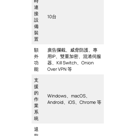
時
連
接
10台
設
備
裝
置
額
廣告攔截、威脅防護、專
外
用IP、雙重加密、混淆伺服
功
器、Kill Switch、Onion
能
Over VPN 等
支
援
的
Windows、macOS、
作
Android、iOS、Chrome 等
業
系
統
退
款