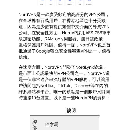
NordVPN是一款廣受歡迎的高評分的VPN公司，
在全球擁有百萬用戶，在香港地區也十分受歡
迎，因為是少數有提供繁體中文介面的外資VPN
公司。在安全性方面，NordVP採用AES-256軍事
級加密功能、RAM-only伺服器、無日誌政策，
嚴格保護用戶私隱。值得一提，N၀rdVPN也是首
批通過了Google獨立安全性審查VPN之一，值得
信賴。
在速度方面，NordVPN開發了NordLynx協議，
是市面上公認最快的VPN公司之一。NordVPN還
是一個非常適合串流媒體的VPN服務，可以讓用
戶訪問包括Netflix、TikTok、Disney+等在內的
許多網站和平台。唯一的缺點是一個賬戶只能同
時連接10台裝置。以下是一些NordVPN的資料：
說明
總
巴拿馬
部