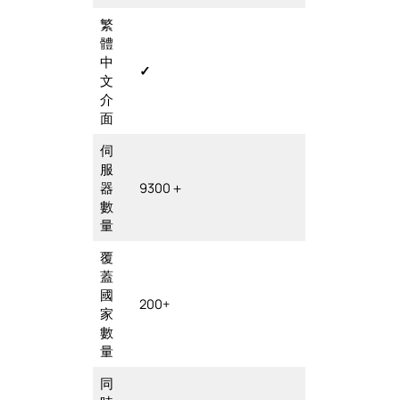
繁
體
中
✓
文
介
面
伺
服
器
9300＋
數
量
覆
蓋
國
200+
家
數
量
同