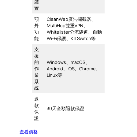
裝
置
額
CleanWeb廣告攔截器、
外
MultiHop雙重VPN、
功
Whitelister分流隧道、自動
能
Wi-Fi保護、Kill Switch等
支
援
的
Windows、macOS、
作
Android、iOS、Chrome、
業
Linux等
系
統
退
款
30天全額退款保證
保
證
查看價格