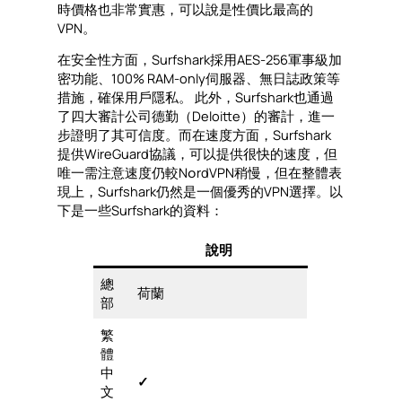
時價格也非常實惠，可以說是性價比最高的
VPN。
在安全性方面，Surfshark採用AES-256軍事級加
密功能、100% RAM-only伺服器、無日誌政策等
措施，確保用戶隱私。 此外，Surfshark也通過
了四大審計公司德勤（Deloitte）的審計，進一
步證明了其可信度。而在速度方面，Surfshark
提供WireGuard協議，可以提供很快的速度，但
唯一需注意速度仍較N၀rdVPN稍慢，但在整體表
現上，Surfshark仍然是一個優秀的VPN選擇。以
下是一些Surfshark的資料：
說明
總
荷蘭
部
繁
體
中
✓
文