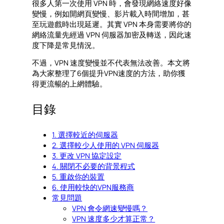
很多人第一次使用 VPN 時，會發現網絡速度好像
變慢，例如開網頁變慢、影片載入時間增加，甚
至玩遊戲時出現延遲。其實 VPN 本身需要將你的
網絡流量先經過 VPN 伺服器加密及轉送，因此速
度下降是常見情況。
不過，VPN 速度變慢並不代表無法改善。本文將
為大家整理了6個提升VPN速度的方法，助你獲
得更流暢的上網體驗。
目錄
1. 選擇較近的伺服器
2. 選擇較少人使用的 VPN 伺服器
3. 更改 VPN 協定設定
4. 關閉不必要的背景程式
5. 重啟你的裝置
6. 使用較快的VPN服務商
常見問題
VPN 會令網速變慢嗎？
VPN 速度多少才算正常？