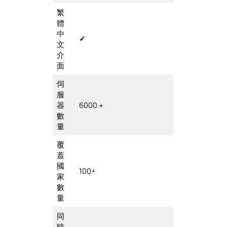
繁
體
中
✓
文
介
面
伺
服
器
6000＋
數
量
覆
蓋
國
100+
家
數
量
同
時