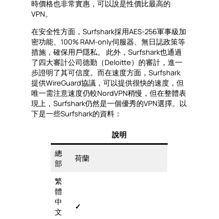
時價格也非常實惠，可以說是性價比最高的
VPN。
在安全性方面，Surfshark採用AES-256軍事級加
密功能、100% RAM-only伺服器、無日誌政策等
措施，確保用戶隱私。 此外，Surfshark也通過
了四大審計公司德勤（Deloitte）的審計，進一
步證明了其可信度。而在速度方面，Surfshark
提供WireGuard協議，可以提供很快的速度，但
唯一需注意速度仍較N၀rdVPN稍慢，但在整體表
現上，Surfshark仍然是一個優秀的VPN選擇。以
下是一些Surfshark的資料：
說明
總
荷蘭
部
繁
體
中
✓
文