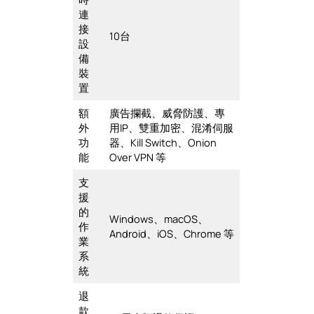
連
接
10台
設
備
裝
置
額
廣告攔截、威脅防護、專
外
用IP、雙重加密、混淆伺服
功
器、Kill Switch、Onion
能
Over VPN 等
支
援
的
Windows、macOS、
作
Android、iOS、Chrome 等
業
系
統
退
款