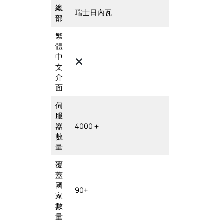
總
瑞士日內瓦
部
繁
體
中
文
介
面
伺
服
器
4000＋
數
量
覆
蓋
國
90+
家
數
量