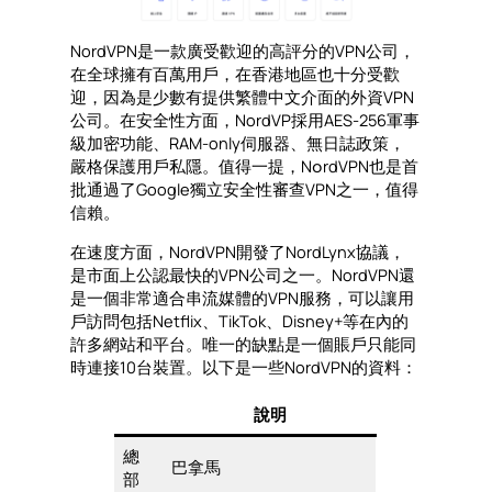
NordVPN是一款廣受歡迎的高評分的VPN公司，
在全球擁有百萬用戶，在香港地區也十分受歡
迎，因為是少數有提供繁體中文介面的外資VPN
公司。在安全性方面，NordVP採用AES-256軍事
級加密功能、RAM-only伺服器、無日誌政策，
嚴格保護用戶私隱。值得一提，N၀rdVPN也是首
批通過了Google獨立安全性審查VPN之一，值得
信賴。
在速度方面，NordVPN開發了NordLynx協議，
是市面上公認最快的VPN公司之一。NordVPN還
是一個非常適合串流媒體的VPN服務，可以讓用
戶訪問包括Netflix、TikTok、Disney+等在內的
許多網站和平台。唯一的缺點是一個賬戶只能同
時連接10台裝置。以下是一些NordVPN的資料：
說明
總
巴拿馬
部