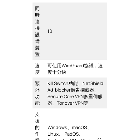
同
時
連
接
10
設
備
裝
置
速
可使用WireGuard協議，速
度
度十分快
額
Kill Switch功能、NetShield
外
Ad-blocker廣告攔截器、
功
Secure Core VPN多重伺服
能
器、Tor over VPN等
支
援
的
Windows、macOS、
作
Linux、iPadOS、