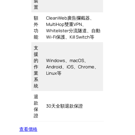
裝
置
額
CleanWeb廣告攔截器、
外
MultiHop雙重VPN、
功
Whitelister分流隧道、自動
能
Wi-Fi保護、Kill Switch等
支
援
的
Windows、macOS、
作
Android、iOS、Chrome、
業
Linux等
系
統
退
款
30天全額退款保證
保
證
查看價格